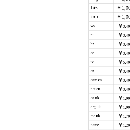
.biz
￥1,0
.info
￥1,0
￥
.ws
3,4
￥
.nu
3,4
￥
.bz
3,4
￥
.cc
3,4
￥
.tv
5,4
￥
.cn
3,4
￥
.com.cn
3,4
￥
.net.cn
3,4
￥
.co.uk
1,0
￥
.org.uk
1,0
￥
.me.uk
1,7
￥
.name
1,2