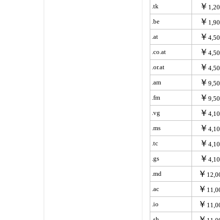
￥
.tk
1,2
￥
.be
1,9
￥
.at
4,5
￥
.co.at
4,5
￥
.or.at
4,5
￥
.am
9,5
￥
.fm
9,5
￥
.vg
4,1
￥
.ms
4,1
￥
.tc
4,1
￥
.gs
4,1
￥
.md
12,0
￥
.ac
11,0
￥
.io
11,0
￥
.sh